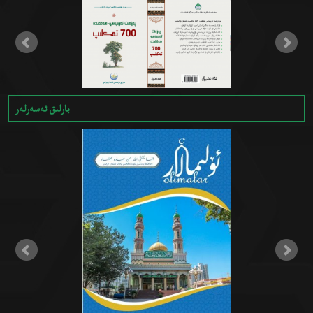
بارلىق ئەسەرلەر