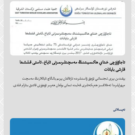
تاجاۋۇزچى خىتاي ھاكىمىيىتىنىڭ مەسچىتلىرىمىزنى ئاياغ-ئاستى قىلىشىغا
قارشى بايانات
يېقىندىن بېرى ئىجتىمائىي ئۇچۇر ۋاسىتىلىرىدە تارقالغان يېرىم يالىڭاچ ئاياللارنىڭ مەسچىت
مېھراپلىرىدا ئەخلاقسىز ھەرىكەتلىرى قەلبىدە ئىمانى بولغان ھەربىر ئۇيغۇرنى قاتتىق بىئارام قىلدى.
تەپسىلاتى