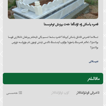
قەبرە ياساش ۋە ئۇنىڭغا خەت يېزىش توغرىسىدا
ئىسلامدا قەبرىنى قانداق ياساش كېرەك؟ قەبرە بىشىغا ئىسىم ياكى ئايەتلەر يېزىلغان تاشلارنى قويسا
بولامدۇ؟، ئەگەر قەبرىنىڭ يامغۇردا چۆكۈپ كېتىشىنىڭ ئالدىنى ئېلىش ئۈچۈن تام چۆرۈلسە دۇرۇس
بولامدۇ؟
تەپسىلاتى
ماقالىلەر
ئاخىرقى قوشۇلغانلار
كۆپ ئوقۇلغانلار
ھەممىسى