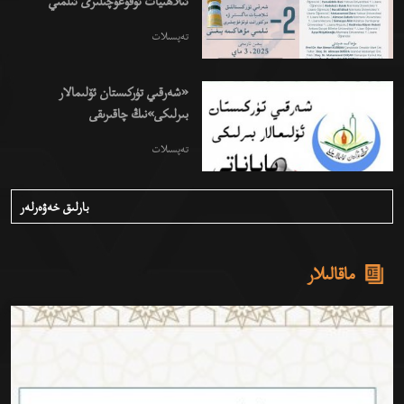
ئىلاھىيات ئوقۇغۇچىلىرى ئىلمىي
مۇھاكىمە يىغىنى
تەپسىلات
«شەرقىي تۈركىستان ئۆلىمالار
بىرلىكى»نىڭ چاقىرىقى
تەپسىلات
بارلىق خەۋەرلەر
ماقالىلار