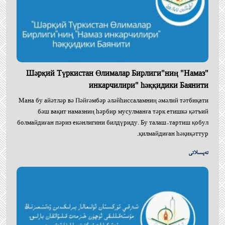
"Шәрқий Түркистан Өлималар Бирлиги"ниң "Намаз
инкарчилири" һәққидики Баянити
Мана бу айәтләр вә Пәйғәмбәр әләйһиссаламниң әмәлий тәтбиқати
бәш вақит намазниң һәрбир мусулманға тәрк етишкә қәтъий
болмайдиған пәриз екәнлигини билдүриду. Бу талаш-тартиш қобул
қилмайдиған һәқиқәттур.
تەپسىلاتى