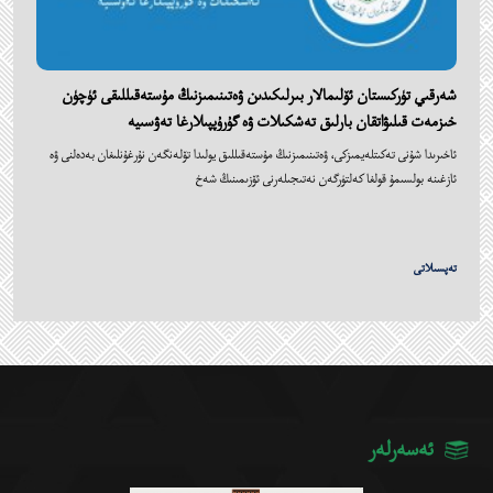
شەرقىي تۈركىستان ئۆلىمالار بىرلىكىدىن ‎ۋەتىنىمىزنىڭ مۇستەقىللىقى ئۈچۈن
خىزمەت قىلىۋاتقان بارلىق تەشكىلات ۋە گۇرۇپپىلارغا تەۋسىيە
ئاخىرىدا شۇنى تەكىتلەيمىزكى، ۋەتىنىمىزنىڭ مۇستەقىللىق يولىدا تۆلەنگەن نۇرغۇنلىغان بەدەلنى ۋە
ئازغىنە بولسىمۇ قولغا كەلتۈرگەن نەتىجىلەرنى ئۆزىمىنىڭ شەخ
تەپسىلاتى
ئەسەرلەر