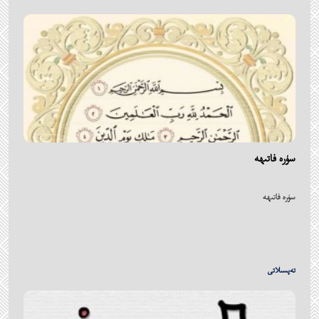
سۈرە فاتىھە
سۈرە فاتىھە
تەپسىلاتى