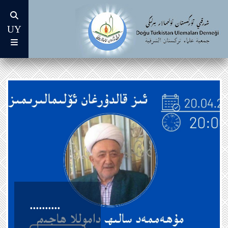
×
مىسال: ئىزدەش قىلىش ئۈچۈن فەتۋا، ماقالە ياكى خەبەرنىڭ تىمىگە كىرگۈزۈشكە
UY
بىز كىم؟
ئۇيغۇرچە كىتاپلار
بولىدۇ.
رەئىس
ئەرەپچە كىتاپلار
يۈكسەك ئىستىشارە بۆلۈمى ئەزالىرى
ئىدارە ھەيئەت ئەزالىرى
تەپتىش ھەيئىتى ئەزالىرى
تەتقىقات بۆلۈمى
پەتىۋا بۆلۈمى
..........
دەۋەت ۋە ئىرشاد بۆلۈمى