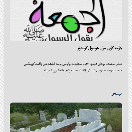
جۈمە كۈنى مول ھوسۇل كۈنىدۇر
ئىمام ئەھمەد مۇنداق دەيدۇ: «دۇئا ئىجابەت بولۇشى ئۈمىد قىلىنىدىغان ۋاقىت كۆپلىگەن
ھەدىسلەردە ئەسىردىن كېيىنكى ۋاقىت، دەپ مۇئەييەنلەشتۈرۈلگەن.»
تەپسىلاتى