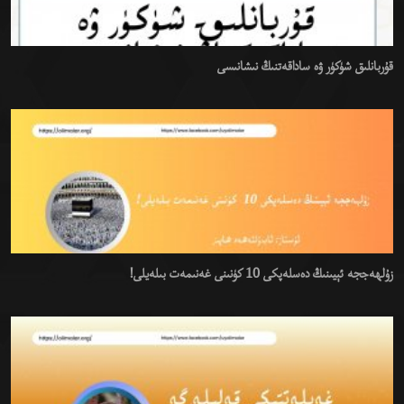
قۇربانلىق شۈكۈر ۋە ساداقەتنىڭ نىشانىسى
زۇلھەججە ئېيىنىڭ دەسلەپكى 10 كۈنىنى غەنىمەت بىلەيلى!