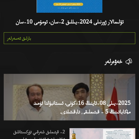
ئۆلىمالار ژورنىلى 2024-يىللىق 2-سان، ئومۇمى 10-سان
بارلىق ئەسەرلەر
خەۋەرلەر
2025-يىلى 08-ئاينىڭ 16-كۈنى، ئىستانبۇلدا ئۈمىد
مۇكاپاتىنىڭ 5 - قېتىملىقى تارقىتىلدى.
2- قېتىملىق شەرقىي تۈركىستانلىق