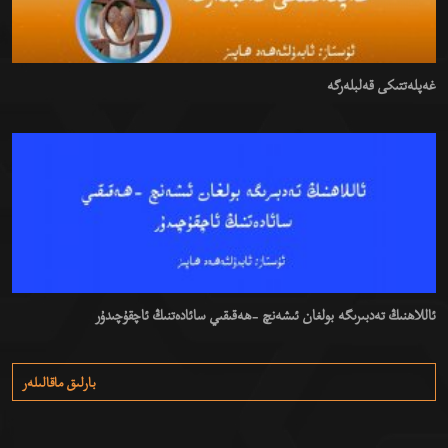
غەپلەتتىكى قەلبلەرگە
ئاللاھنىڭ تەدبىرىگە بولغان ئىشەنچ -ھەقىقىي سائادەتنىڭ ئاچقۇچىدۇر
بارلىق ماقالىلەر