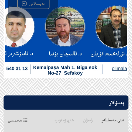
تەپسىلاتى
بايانات بۆلۈمى
تەشكىلاتلار ئارا مۇناسىۋەت بۆلۈمى
پەتىۋالار
دىنى مەسىلىلەر
رامىزان
ھەج ۋە ئۆمرە
ھەممىسى