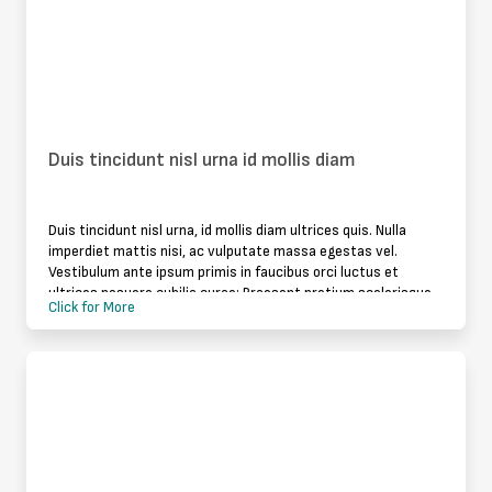
Duis tincidunt nisl urna id mollis diam
Duis tincidunt nisl urna, id mollis diam ultrices quis. Nulla
imperdiet mattis nisi, ac vulputate massa egestas vel.
Vestibulum ante ipsum primis in faucibus orci luctus et
ultrices posuere cubilia curae; Praesent pretium scelerisque
Click for More
libero, vel accu