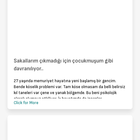
Sakallarım çıkmadığı için çocukmuşum gibi
davranılıyor..
27 yaşında memuriyet hayatına yeni başlamış bir gencim.
Bende köselik problemi var. Tam köse olmasam da belli belirsiz
kıl taneleri var çene ve yanak bölgemde. Bu beni psikolojik
olarak olumsuz etkiliyor. İş hayatımda da insanlar
Click for More
çocukmuşum gibi davr