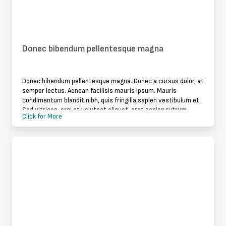
Donec bibendum pellentesque magna
Donec bibendum pellentesque magna. Donec a cursus dolor, at
semper lectus. Aenean facilisis mauris ipsum. Mauris
condimentum blandit nibh, quis fringilla sapien vestibulum et.
Sed ultrices, orci at volutpat aliquet, erat sapien rutrum
Click for More
augue, id solli