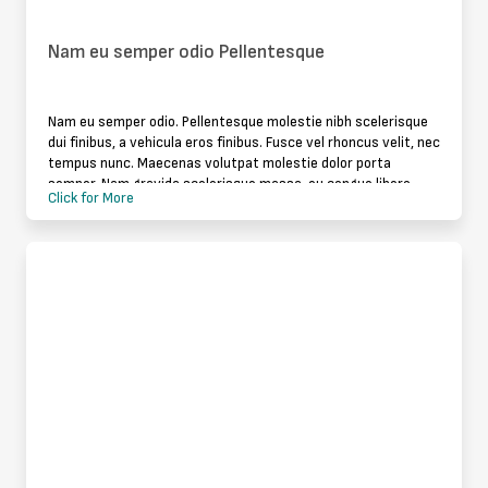
Nam eu semper odio Pellentesque
Nam eu semper odio. Pellentesque molestie nibh scelerisque
dui finibus, a vehicula eros finibus. Fusce vel rhoncus velit, nec
tempus nunc. Maecenas volutpat molestie dolor porta
semper. Nam gravida scelerisque massa, eu congue libero
Click for More
suscipit ut. Nul