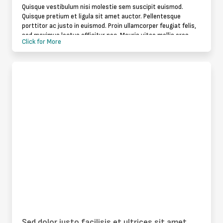
Quisque vestibulum nisi molestie sem suscipit euismod.
Quisque pretium et ligula sit amet auctor. Pellentesque
porttitor ac justo in euismod. Proin ullamcorper feugiat felis,
sed maximus lectus efficitur nec. Mauris vitae mollis eros.
Click for More
Sed non ante si
Sed dolor justo facilisis et ultrices sit amet,