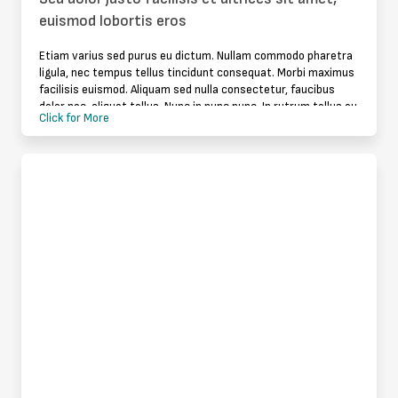
euismod lobortis eros
Etiam varius sed purus eu dictum. Nullam commodo pharetra
ligula, nec tempus tellus tincidunt consequat. Morbi maximus
facilisis euismod. Aliquam sed nulla consectetur, faucibus
dolor nec, aliquet tellus. Nunc in nunc nunc. In rutrum tellus eu
Click for More
quam v