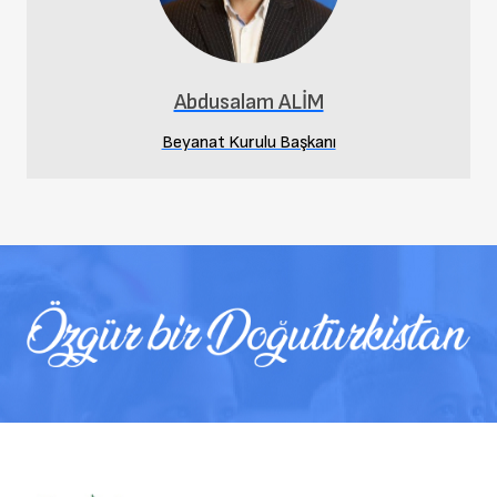
Araştırma Merkezi
Doğu Türkistan STK'lar Ara İlişkiler Birimi
Abdusalam ALİM
Beyanat Kurulu Başkanı