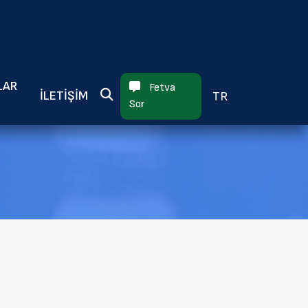
×
LAR
Fetva
İLETIŞIM
TR
Sor