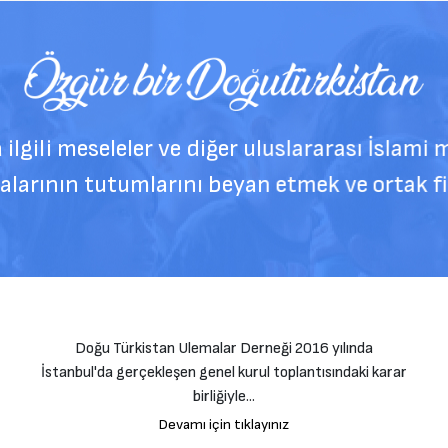
eseleler ve diğer uluslararası İslami mesele
tutumlarını beyan etmek ve ortak fikir birli
Doğu Türkistan Ulemalar Derneği 2016 yılında
İstanbul'da gerçekleşen genel kurul toplantısındaki karar
birliğiyle...
Devamı için tıklayınız