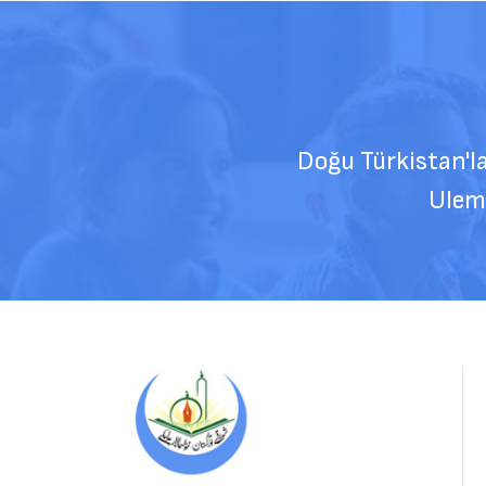
k.
Doğu Türkistan'la ilgili m
Ulemalarının 