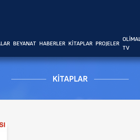
Ör: Fetva, makale yada haber başlığı girerek arama yapabilirsiniz.
OLIMA
ALAR
BEYANAT
HABERLER
KITAPLAR
PROJELER
TV
KITAPLAR