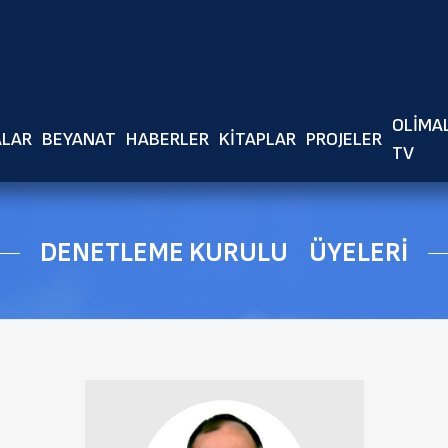
Ör: Fetva, makale yada haber başlığı girerek arama yapabilirsiniz.
OLIMA
ALAR
BEYANAT
HABERLER
KITAPLAR
PROJELER
TV
DENETLEME KURULU ÜYELERI