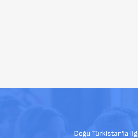
k.
Doğu Türkistan'la ilgili m