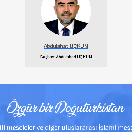
Abdulahat UÇKUN
Başkan: Abdulahad UÇKUN
eseleler ve diğer uluslararası İslami mesele