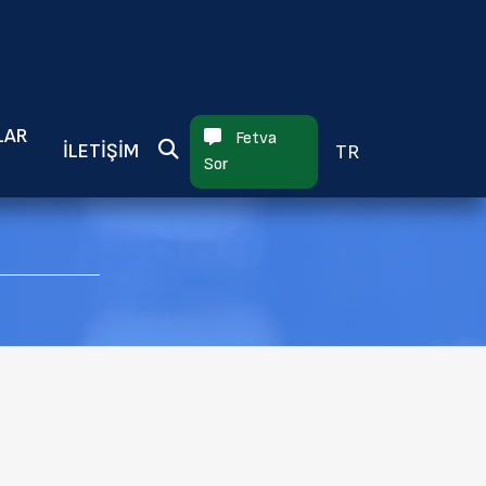
×
LAR
Fetva
İLETIŞIM
TR
Sor