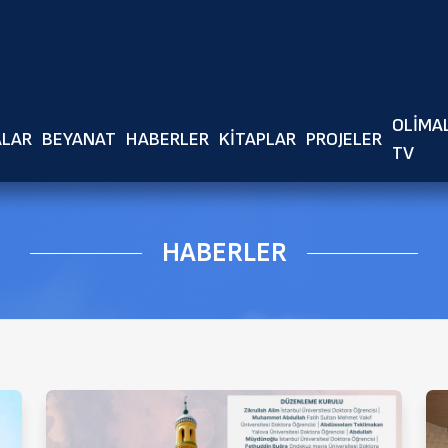
Ör: Fetva, makale yada haber başlığı girerek arama yapabilirsiniz.
OLIMA
ALAR
BEYANAT
HABERLER
KITAPLAR
PROJELER
TV
HABERLER