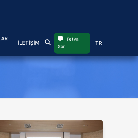
×
LAR
Fetva
İLETIŞIM
TR
Sor