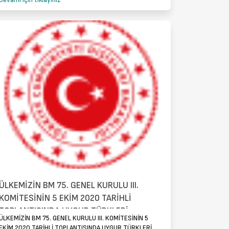
Devamı için tıklayınız
ÜLKEMİZİN BM 75. GENEL KURULU III.
KOMİTESİNİN 5 EKİM 2020 TARİHLİ
TOPLANTISINDA UYGUR TÜRKLERİ
ÜLKEMİZİN BM 75. GENEL KURULU III. KOMİTESİNİN 5
KONUSUNDA ULUSAL BEYANI
EKİM 2020 TARİHLİ TOPLANTISINDA UYGUR TÜRKLERİ