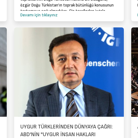
özgür Doğu Türkistan’ın toprak bütünlüğü konusunun
tartışmaya açık olmadığını, Çin tarafından işgale
Devamı için tıklayınız
uğrayan devletini geri almanın Doğu Türkistan halkı
UYGUR TÜRKLERİNDEN DÜNYAYA ÇAĞRI:
ABD'NİN "UYGUR İNSAN HAKLARI