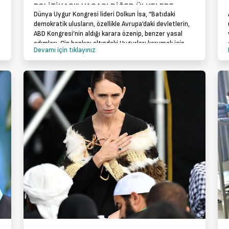
POLİTİKASI" YASASI DİĞER ÜLKELERE
Dünya Uygur Kongresi lideri Dolkun İsa, “Batıdaki
ÖRNEK OLMALI
demokratik ulusların, özellikle Avrupa’daki devletlerin,
ABD Kongresi’nin aldığı karara özenip, benzer yasal
adımları, Çin baskısı altındaki Uygurları korumak için
Devamı için tıklayınız
atmasını umuyorum. Bu oylama, Çin hü