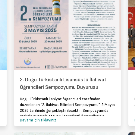
2. Doğu Türkistanlı Lisansüstü İlahiyat
Öğrencileri Sempozyumu Duyurusu
Doğu Türkistanlı ilahiyat öğrencileri tarafından
düzenlenen "2. İlahiyat Bilimleri Sempozyumu", 3 Mayıs
2025 tarihinde gerçekleştirilecektir. Sempozyumda
makale sunmak isteyen lisansüstü öğrencilerinin,
Devamı için tıklayınız
özetlerini 10 Şubat 2025 tarihine kadar gönderm