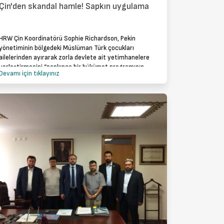
Çin'den skandal hamle! Sapkın uygulama
HRW Çin Koordinatörü Sophie Richardson, Pekin
yönetiminin bölgedeki Müslüman Türk çocukları
ailelerinden ayırarak zorla devlete ait yetimhanelere
yerleştirmesini “sapkınca bir hükümet programının
Devamı için tıklayınız
parçası” olarak nitelendirdi. Halen 2017 yılı öncesind